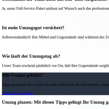
Ja, unser Full-Service-Paket umfasst auf Wunsch auch das professio
Ist mein Umzugsgut versichert?
Selbstverständlich! Ihre Möbel und Gegenstände sind während des Tra
Wie läuft der Umzugstag ab?
Unser Team erscheint pünktlich vor Ort, lädt Ihre Gegenstände sorgfälti
Alle Fragen geklärt?
Dann probieren Sie es jetzt aus und fordern Sie Ihr individuelles Ang
Jetzt Anfrage starten
Umzug planen: Mit diesen Tipps gelingt Ihr Umzug ga